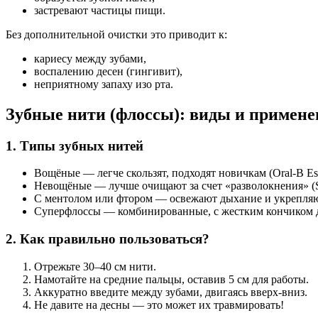
застревают частицы пищи.
Без дополнительной очистки это приводит к:
кариесу между зубами,
воспалению десен (гингивит),
неприятному запаху изо рта.
Зубные нити (флоссы): виды и примене
1. Типы зубных нитей
Вощёные — легче скользят, подходят новичкам (Oral-B Esse
Невощёные — лучше очищают за счет «разволокнения» (Spl
С ментолом или фтором — освежают дыхание и укрепляют 
Суперфлоссы — комбинированные, с жестким кончиком для
2. Как правильно пользоваться?
Отрежьте 30–40 см нити.
Намотайте на средние пальцы, оставив 5 см для работы.
Аккуратно введите между зубами, двигаясь вверх-вниз.
Не давите на десны — это может их травмировать!