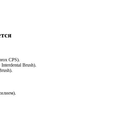
ется
rox CPS).
terdental Brush).
rush).
силием).