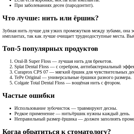
При заболеваниях десен (пародонтит).
Что лучше: нить или ёршик?
Зубная нить лучше для узких промежутков между зубами, она 
имплантах, так как лучше очищает труднодоступные места. Выб
Топ-5 популярных продуктов
Oral-B Super Floss — лучшая нить для брекетов.
Splat Dental Floss — с серебром, антибактериальный эффек
Curaprox CPS 07 — мягкий ёршик для чувствительных де
TePe Original — универсальные ёршики разного размера.
Colgate Total Dental Floss — вощёная нить с фтором.
Частые ошибки
Использование зубочисток — травмируют десны.
Редкое применение — нить/ёршик нужны каждый день.
Неправильный размер ёршика — должен заполнять промеж
Когда обратиться к стоматологу?