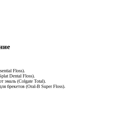
ние
ntial Floss).
at Dental Floss).
эмаль (Colgate Total).
 брекетов (Oral-B Super Floss).