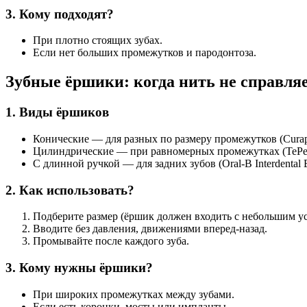
3. Кому подходят?
При плотно стоящих зубах.
Если нет больших промежутков и пародонтоза.
Зубные ёршики: когда нить не справля
1. Виды ёршиков
Конические — для разных по размеру промежутков (Curap
Цилиндрические — при равномерных промежутках (TePe In
С длинной ручкой — для задних зубов (Oral-B Interdental B
2. Как использовать?
Подберите размер (ёршик должен входить с небольшим у
Вводите без давления, движениями вперед-назад.
Промывайте после каждого зуба.
3. Кому нужны ёршики?
При широких промежутках между зубами.
Если есть коронки, мосты или импланты.