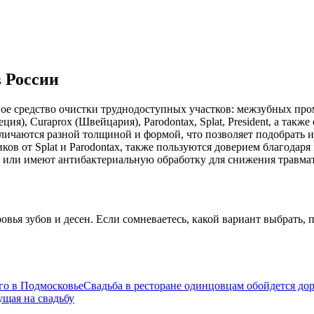
 России
е средство очистки труднодоступных участков: межзубных пром
я), Curaprox (Швейцария), Parodontax, Splat, President, а такж
отличаются разной толщиной и формой, что позволяет подобрать 
ов от Splat и Parodontax, также пользуются доверием благодаря
или имеют антибактериальную обработку для снижения травмат
овья зубов и десен. Если сомневаетесь, какой вариант выбрать,
Свадьба в ресторане одинцовцам обойдется до
щая на свадьбу