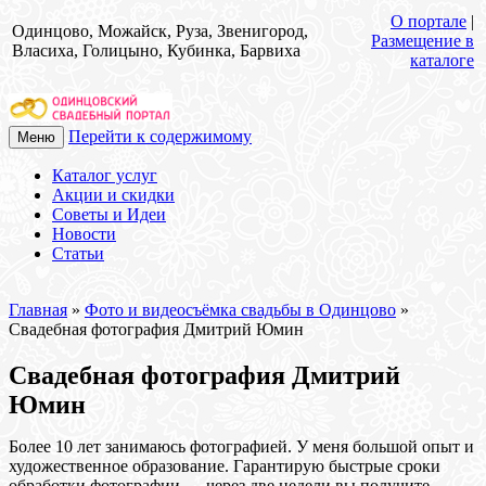
О портале
|
Одинцово, Можайск, Руза, Звенигород,
Размещение в
Власиха, Голицыно, Кубинка, Барвиха
каталоге
Перейти к содержимому
Меню
Каталог услуг
Акции и скидки
Советы и Идеи
Новости
Статьи
Главная
»
Фото и видеосъёмка свадьбы в Одинцово
»
Свадебная фотография Дмитрий Юмин
Свадебная фотография Дмитрий
Юмин
Более 10 лет занимаюсь фотографией. У меня большой опыт и
художественное образование. Гарантирую быстрые сроки
обработки фотографии — через две недели вы получите