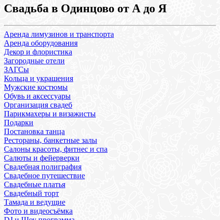
Свадьба в Одинцово от А до Я
Аренда лимузинов и транспорта
Аренда оборудования
Декор и флористика
Загородные отели
ЗАГСы
Кольца и украшения
Мужские костюмы
Обувь и аксессуары
Организация свадеб
Парикмахеры и визажисты
Подарки
Постановка танца
Рестораны, банкетные залы
Салоны красоты, фитнес и спа
Салюты и фейерверки
Свадебная полиграфия
Свадебное путешествие
Свадебные платья
Свадебный торт
Тамада и ведущие
Фото и видеосъёмка
DJ и Шоу программа