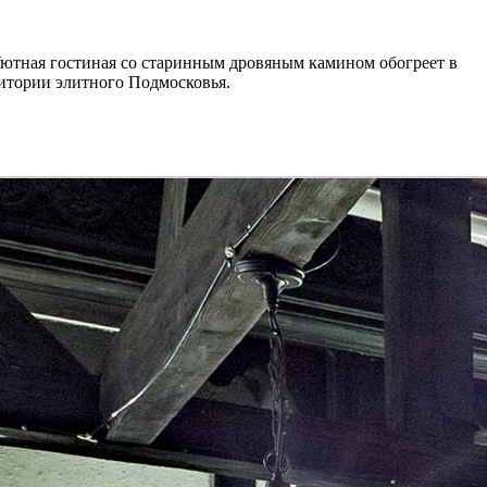
Уютная гостиная со старинным дровяным камином обогреет в
ритории элитного Подмосковья.