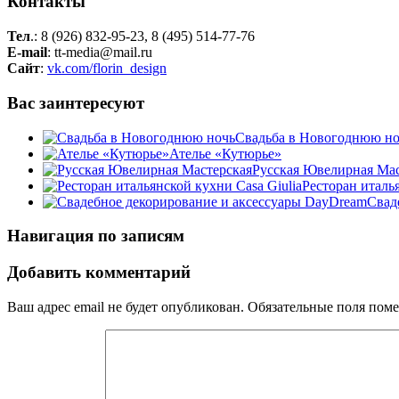
Контакты
Тел
.: 8 (926) 832-95-23, 8 (495) 514-77-76
E-mail
: tt-media@mail.ru
Сайт
:
vk.com/florin_design
Вас заинтересуют
Свадьба в Новогоднюю но
Ателье «Кутюрье»
Русская Ювелирная Мас
Ресторан италья
Свад
Навигация по записям
Добавить комментарий
Ваш адрес email не будет опубликован.
Обязательные поля пом