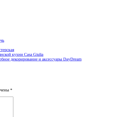
чь
терская
нской кухни Casa Giulia
ебное декорирование и аксессуары DayDream
ечены
*