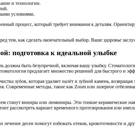
вание и технологии.
тий.
ными условиями.
енный процесс, который требует внимания к деталям. Ориентир
еред тем, как сделать окончательный выбор. Ваше здоровье засл
ой: подготовка к идеальной улыбке
ь должна быть безупречной, включая вашу улыбку. Стоматологич
стоматология предлагает множество решений для быстрого и эф
стка зубов, которая удаляет налёт и зубной камень, возвращая 
я. Современные методы, такие как Zoom или лазерное отбеливани
нием станут виниры или люминиры. Эти тонкие керамические на
 стоит рассмотреть вариант временного протезирования или имп
а и лечение десен помогут избежать отеков, кровоточивости и д