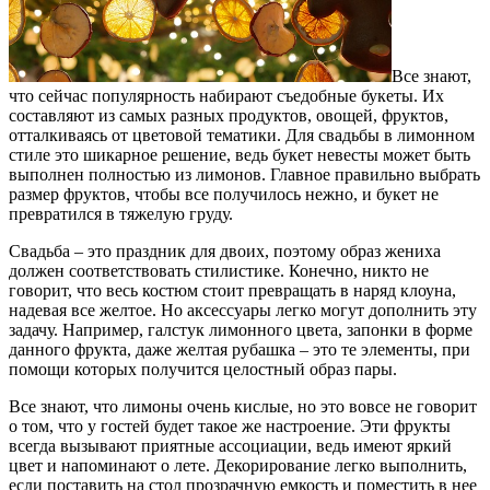
Все знают,
что сейчас популярность набирают съедобные букеты. Их
составляют из самых разных продуктов, овощей, фруктов,
отталкиваясь от цветовой тематики. Для свадьбы в лимонном
стиле это шикарное решение, ведь букет невесты может быть
выполнен полностью из лимонов. Главное правильно выбрать
размер фруктов, чтобы все получилось нежно, и букет не
превратился в тяжелую груду.
Свадьба – это праздник для двоих, поэтому образ жениха
должен соответствовать стилистике. Конечно, никто не
говорит, что весь костюм стоит превращать в наряд клоуна,
надевая все желтое. Но аксессуары легко могут дополнить эту
задачу. Например, галстук лимонного цвета, запонки в форме
данного фрукта, даже желтая рубашка – это те элементы, при
помощи которых получится целостный образ пары.
Все знают, что лимоны очень кислые, но это вовсе не говорит
о том, что у гостей будет такое же настроение. Эти фрукты
всегда вызывают приятные ассоциации, ведь имеют яркий
цвет и напоминают о лете. Декорирование легко выполнить,
если поставить на стол прозрачную емкость и поместить в нее